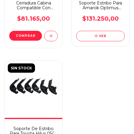
Cerradura Cabina
Soporte Estribo Para
Compatible Con
Amarok Optimus
Scania Serie Iv 98/07
Impactus Strong
$81.165,00
$131.250,00
VER
SIN STOCK
Soporte De Estribo
Para Toyota Hilux 05/15