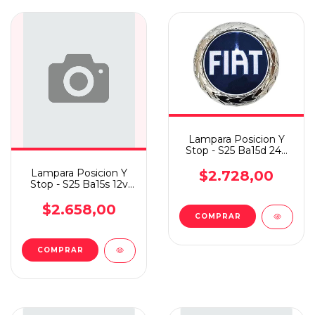
Lampara Posicion Y
Stop - S25 Ba15d 24v
21/5w X10
Lampara Posicion Y
$2.728,00
Stop - S25 Ba15s 12v
21w X10
$2.658,00