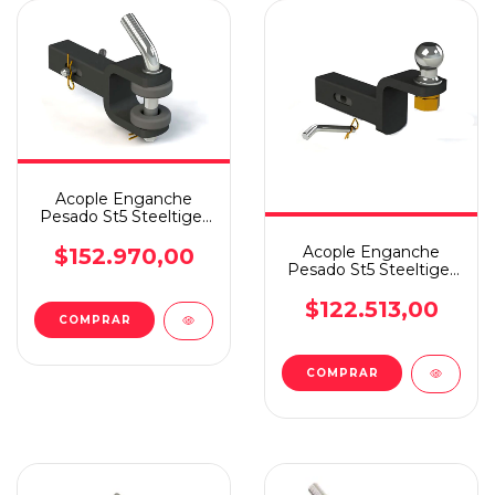
Acople Enganche
Pesado St5 Steeltiger
Perno Amortiguacion
Rf
Acople Enganche
$152.970,00
Pesado St5 Steeltiger
Bocha
C/amortiguacion
$122.513,00