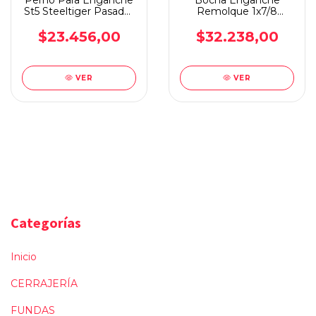
Perno Para Enganche
Bocha Enganche
St5 Steeltiger Pasador
Remolque 1x7/8
1 Pulgadas
Rosca Inferior 3/4
Cromada
$23.456,00
$32.238,00
VER
VER
Categorías
Inicio
CERRAJERÍA
FUNDAS