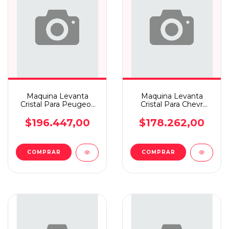
Maquina Levanta
Maquina Levanta
Cristal Para Peugeot
Cristal Para Chevr
207 5p Elec D.d
Astra +98 S/mot Elec
D.i
$196.447,00
$178.262,00
COMPRAR
COMPRAR