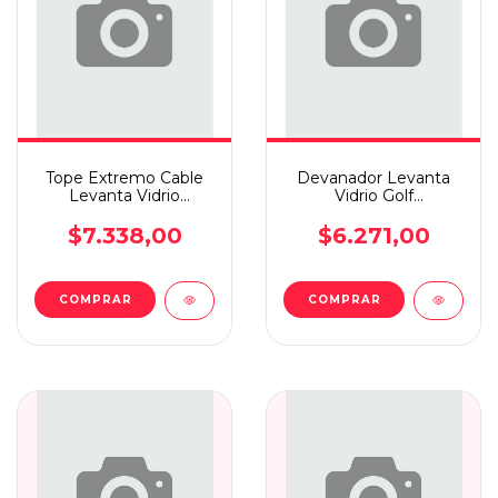
Tope Extremo Cable
Devanador Levanta
Levanta Vidrio
Vidrio Golf
C3/expert X4
Iv/bora/passat/clio Mio
$7.338,00
$6.271,00
COMPRAR