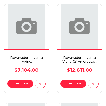
Devanador Levanta
Devanador Levanta
Vidrio
Vidrio C3 Air Cross/c3
Meriv/megii/scen/san/307/c3
Picasso
3 Pat I
$7.184,00
$12.811,00
COMPRAR