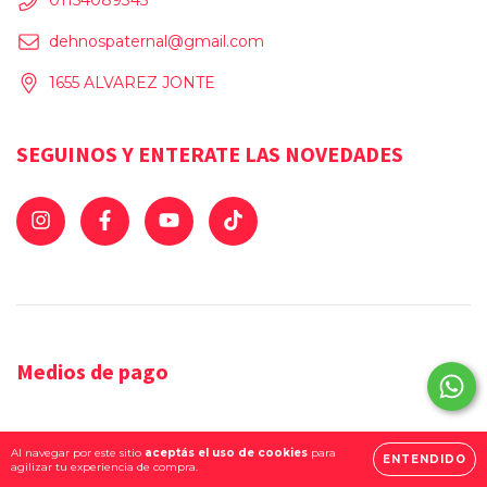
01154089345
dehnospaternal@gmail.com
1655 ALVAREZ JONTE
SEGUINOS Y ENTERATE LAS NOVEDADES
Medios de pago
Al navegar por este sitio
aceptás el uso de cookies
para
ENTENDIDO
agilizar tu experiencia de compra.