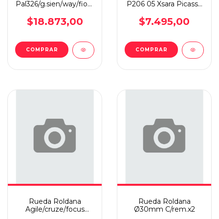
Pal326/g.sien/way/fioru/doblo
P206 05 Xsara Picasso
I.
I
$18.873,00
$7.495,00
COMPRAR
COMPRAR
Rueda Roldana
Rueda Roldana
Agile/cruze/focus
Ø30mm C/rem.x2
C/rem X2