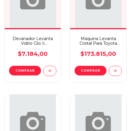
Devanador Levanta
Maquina Levanta
Vidrio Clio Ii
Cristal Para Toyota
3p/megane Ii(tarj)d
Hilux +05 Elec D.i
$7.184,00
$173.815,00
COMPRAR
COMPRAR