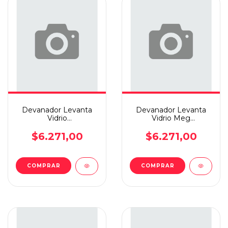
Devanador Levanta
Devanador Levanta
Vidrio
Vidrio Meg
C3/meg/cli/part/fox/206(eng.pla)
I/part/20605/goliii 4p
Tr(eng.
$6.271,00
$6.271,00
COMPRAR