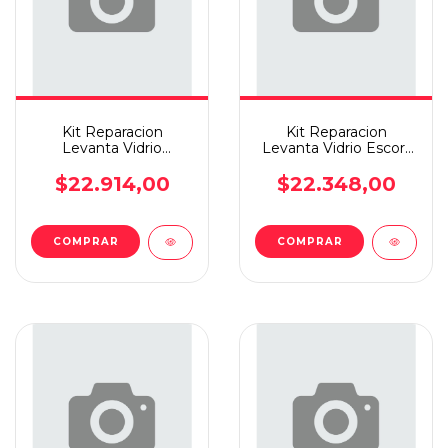
Kit Reparacion
Kit Reparacion
Levanta Vidrio
Levanta Vidrio Escort
Polo09(p/maq One
97 S/sop Del
Touch)d.i
$22.914,00
$22.348,00
COMPRAR
COMPRAR