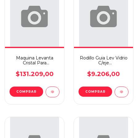
Maquina Levanta
Rodillo Guia Lev Vidrio
Cristal Para
C/eje
Ducato/boxer/jumper
Corsa/ast/mer/fun/esc/kang
+05 Elec I
X2
$131.209,00
$9.206,00
COMPRAR