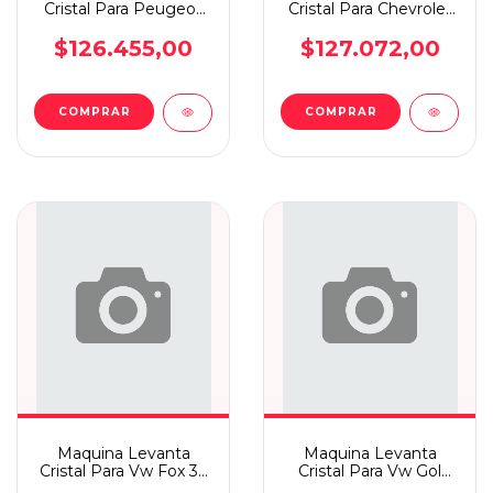
Cristal Para Peugeot
Cristal Para Chevrolet
504 Sin Motor Elec D.i
Onix/prisma +13 D.i
$126.455,00
$127.072,00
COMPRAR
COMPRAR
Maquina Levanta
Maquina Levanta
Cristal Para Vw Fox 3p
Cristal Para Vw Gol
-09/ Up Elec D.i
+97 5p Elec T.i