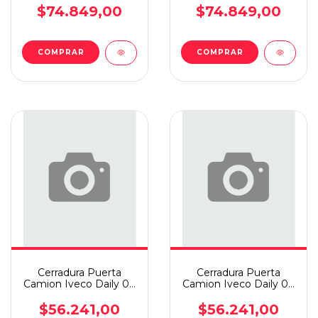
Izqui/conductor
$74.849,00
$74.849,00
Cerradura Puerta
Cerradura Puerta
Camion Iveco Daily 07
Camion Iveco Daily 07
Manual Delantera Izq
Manual Delantera Der
$56.241,00
$56.241,00