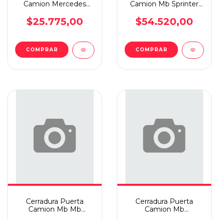
Camion Mercedes
Camion Mb Sprinter
Benz Mb Atego
Port.tra/atego/axor
97(ext) Izq
Der
$25.775,00
$54.520,00
Cerradura Puerta
Cerradura Puerta
Camion Mb Mb
Camion Mb
1620/1634/1218 96 Der
1620/1634/1218 96