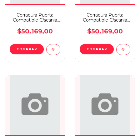
Cerradura Puerta
Cerradura Puerta
Compatible C/scania
Compatible C/scania
112/113 Lado
112/113 Lado
Conductor
Acompañant
$50.169,00
$50.169,00