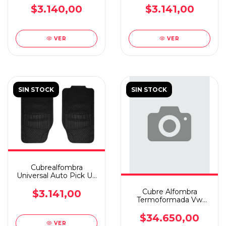
$3.140,00
$3.141,00
VER
VER
SIN STOCK
SIN STOCK
Cubrealfombra
Universal Auto Pick Up
2 Piezas Dyr
Cubre Alfombra
$3.141,00
Termoformada Vw
Amarok 08/-
$34.650,00
VER