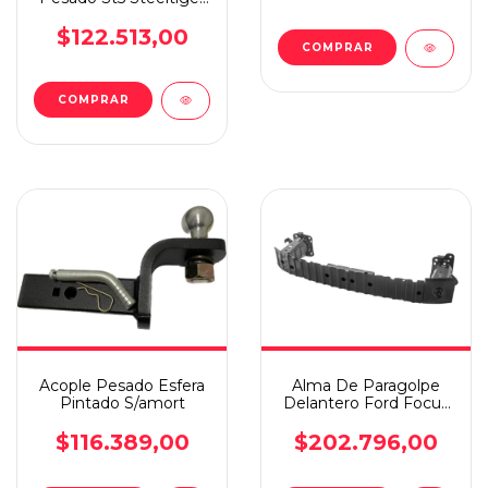
Bocha
C/amortiguacion
$122.513,00
Acople Pesado Esfera
Alma De Paragolpe
Pintado S/amort
Delantero Ford Focus
2008/2013
$116.389,00
$202.796,00