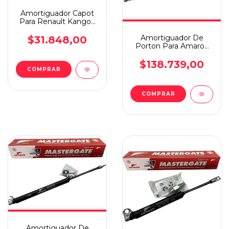
Amortiguador Capot
Para Renault Kangoo
17
Amortiguador De
$31.848,00
Porton Para Amarok
Con Barra De Torsion
$138.739,00
COMPRAR
COMPRAR
Amortiguador De