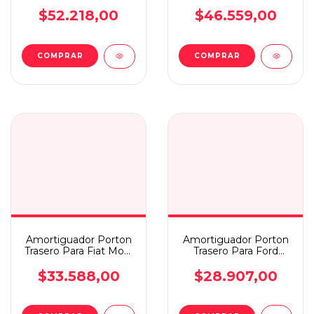
Tracker 20
Adv 08/16
$52.218,00
$46.559,00
COMPRAR
COMPRAR
Amortiguador Porton
Amortiguador Porton
Trasero Para Fiat Mobi
Trasero Para Ford
18/21
Escort Rural 97
$33.588,00
$28.907,00